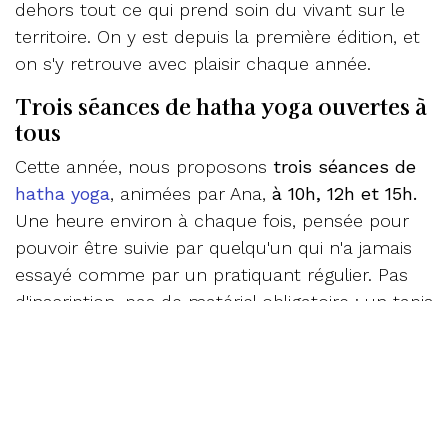
dehors tout ce qui prend soin du vivant sur le
territoire. On y est depuis la première édition, et
on s'y retrouve avec plaisir chaque année.
Trois séances de hatha yoga ouvertes à
tous
Cette année, nous proposons
trois séances de
hatha yoga
, animées par Ana,
à 10h, 12h et 15h.
Une heure environ à chaque fois, pensée pour
pouvoir être suivie par quelqu'un qui n'a jamais
essayé comme par un pratiquant régulier. Pas
d'inscription, pas de matériel obligatoire : un tapis
si vous en avez un, sinon une serviette de plage
fera très bien l'affaire. Et si vous préférez juste
vous asseoir dans l'herbe à côté pour regarder,
c'est aussi très bien.