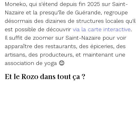
Moneko, qui s'étend depuis fin 2025 sur Saint-
Nazaire et la presqu'île de Guérande, regroupe
désormais des dizaines de structures locales qu'il
est possible de découvrir
via la carte interactive
.
Il suffit de zoomer sur Saint-Nazaire pour voir
apparaître des restaurants, des épiceries, des
artisans, des producteurs, et maintenant une
association de yoga 😊
Et le Rozo dans tout ça ?
Pour celles et ceux qui suivent la vie
économique du bassin nazairien, la monnaie
locale c'est pas nouveau. Pendant dix ans,
le
Rozo
circulait sur Saint-Nazaire et la presqu'île
de Guérande. À l'automne 2025, l'association qui
le portait a choisi de rejoindre Moneko pour
s'inscrire dans un réseau à l'échelle